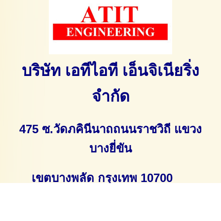
บริษัท เอทีไอที เอ็นจิเนียริ่ง
จำกัด
475 ซ.วัดภคินีนาถ
ถนนราชวิถี แขวง
บางยี่ขัน
เขตบางพลัด กรุงเทพ 10700
Tel: 082-491-2752