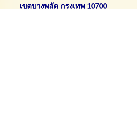
เขตบางพลัด กรุงเทพ 10700
Tel: 082-491-2752
E-mail:
sujira.atit@gmail.com
https://www.ท่อดักท์.com
ติดต่อ
คุณ สุจิรา 082-491-2752
คลิกเพื่อโทร
Visitors:
106,644