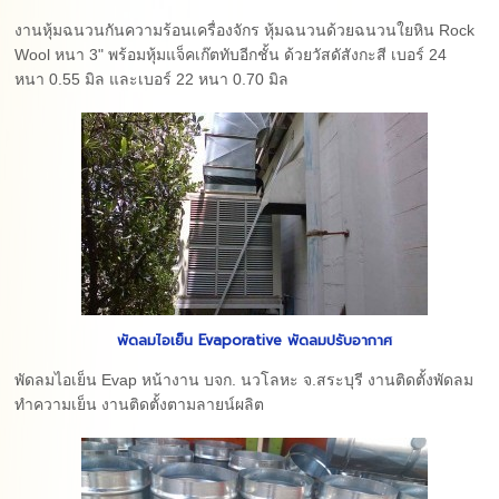
งานหุ้มฉนวนกันความร้อนเครื่องจักร หุ้มฉนวนด้วยฉนวนใยหิน Rock
Wool หนา 3" พร้อมหุ้มแจ็คเก๊ตทับอีกชั้น ด้วยวัสดัสังกะสี เบอร์ 24
หนา 0.55 มิล และเบอร์ 22 หนา 0.70 มิล
พัดลมไอเย็น Evaporative พัดลมปรับอากาศ
พัดลมไอเย็น Evap หน้างาน บจก. นวโลหะ จ.สระบุรี งานติดตั้งพัดลม
ทำความเย็น งานติดตั้งตามลายน์ผลิต