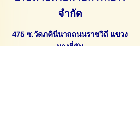
จำกัด
475 ซ.วัดภคินีนาถ
ถนนราชวิถี แขวง
บางยี่ขัน
เขตบางพลัด กรุงเทพ 10700
Tel: 082-491-2752
E-mail:
sujira.atit@gmail.com
https://www.ท่อดักท์.com